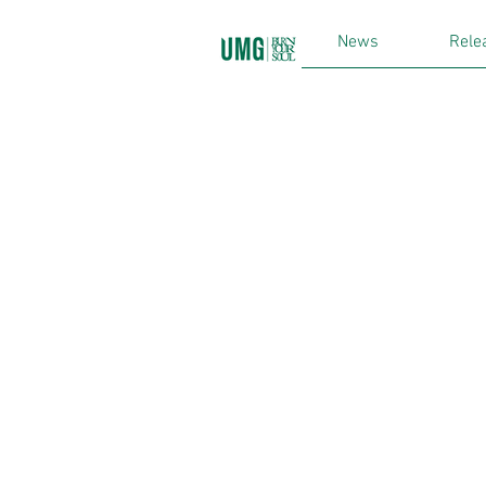
News
Rele