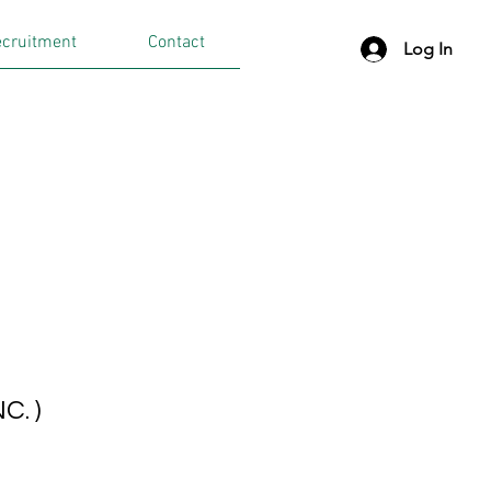
cruitment
Contact
Log In
. )